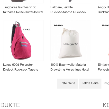
Tragbares leichtes 210d
Faltbare, leichte
Angry B
faltbares Reise-Duffel-Beutel
Rucksacktasche Rucksack
Rucksac
Gepäcktaschen
Tasche
Luxus 600d Polyester
100% Baumwolle Material
Einfach
Dreieck Rucksack Tasche
Drawstring Verschluss Hotel
Polyeste
Schlinge Taschen
Wäsche Tasche
Einkauf
Beutel
Erste Seite
Letzte Seite
Ins
DUKTE
K