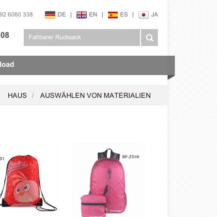
592 6060 338
DE
|
EN
|
ES
|
JA
108
load
HAUS
AUSWÄHLEN VON MATERIALIEN