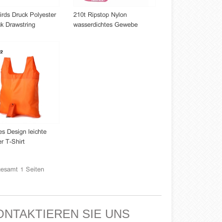
irds Druck Polyester
210t Ripstop Nylon
k Drawstring
wasserdichtes Gewebe
n
Wandern Rucksack Taschen
es Design leichte
r T-Shirt
stasche mit kleinen
gesamt
Seiten
1
ONTAKTIEREN SIE UNS