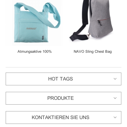
Atmungsaktive 100%
NAVO Sling Chest Bag
S
ge
Baumwolle Reversible Schlinge
Waterproof Sling Bag Urban
Schulter / Messenger Bag
Leisure Shoulder Bag Sport
Backpack Unisex Rucksack
HOT TAGS
PRODUKTE
KONTAKTIEREN SIE UNS