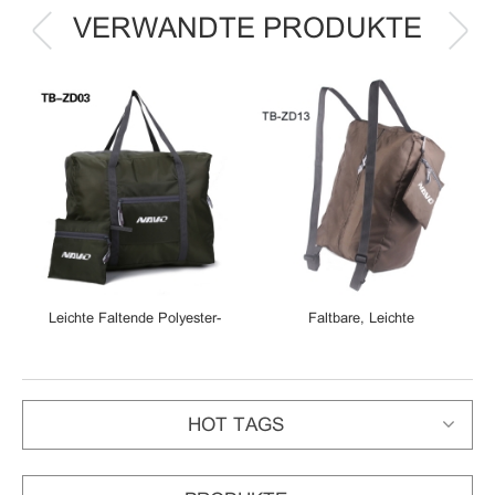
VERWANDTE PRODUKTE
Leichte Faltende Polyester-
Faltbare, Leichte
e
Reisetasche-Beuteltasche Passt
Rucksacktasche Rucksack
Für Gepäckkoffer
Gepäcktaschen
HOT TAGS