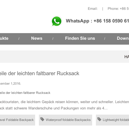
Email:
|
Phone: +86 
WhatsApp : +86 158 0590 6
ukte
News
Finden Sie uns
Down
/
/
/
H
eile der leichten faltbarer Rucksack
ember 1,2016.
cktouristen, die leichtem Gepäck reisen können, weiter und schneller. Leicht
ck statt schwere Wanderschuhe und Packungen von mehr als 4...
avel Foldable Backpack
Waterproof foldable Backpacks
Lightweight folda