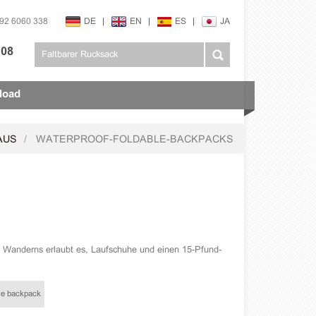
592 6060 338
DE
|
EN
|
ES
|
JA
108
load
AUS
WATERPROOF-FOLDABLE-BACKPACKS
en Wanderns erlaubt es, Laufschuhe und einen 15-Pfund-
ble backpack