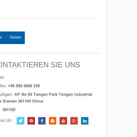
mt
1
Seiten
ONTAKTIEREN SIE UNS
il:
fon:
+86 592 6060 338
ufügen:
4/F No 65 Tongan Park Tongan Industrial
e Xiamen 361100 China
361100
ow Us :