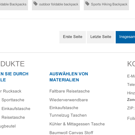
ldable Backpacks
outdoor foldable backpack
Sports Hiking Backpack
Erste Seite
Letzte Seite
Insgesa
DUKTE
K
N SIE DURCH
AUSWÄHLEN VON
E-Ma
LE
MATERIALIEN
Tele
er Rucksack
Faltbare Reisetasche
Hinz
e Sporttasche
Wiederverwendbare
Zon
Einkaufstasche
ZIP:
e Einkaufstasche
Tunnelzug Taschen
e Reisetasche
Foll
Kühler & Mittagessen Tasche
ugbeutel
Baumwoll Canvas Stoff