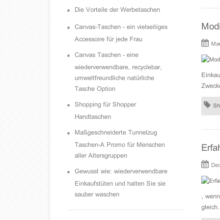
Die Vorteile der Werbetaschen
Modi
Canvas-Taschen - ein vielseitiges
Accessoire für jede Frau
Mar
Canvas Taschen - eine
wiederverwendbare, recyclebar,
Einkau
umweltfreundliche natürliche
Zwecke
Tasche Option
Shopping für Shopper
Sh
Handtaschen
Maßgeschneiderte Tunnelzug
Taschen-A Promo für Menschen
Erfa
aller Altersgruppen
Dec
Gewusst wie: wiederverwendbare
Einkaufstüten und halten Sie sie
sauber waschen
, wenn
gleich