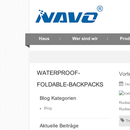
Haus
Wer sind wir
Prod
/
/
WATERPROOF-
Vort
FOLDABLE-BACKPACKS
Dec
Blog Kategorien
Rucksa
Blog
Rucksa
Tr
Aktuelle Beiträge