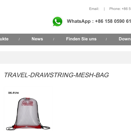
Email:
|
Phone: +86 
WhatsApp : +86 158 0590 6
ukte
News
Finden Sie uns
Down
/
/
/
TRAVEL-DRAWSTRING-MESH-BAG