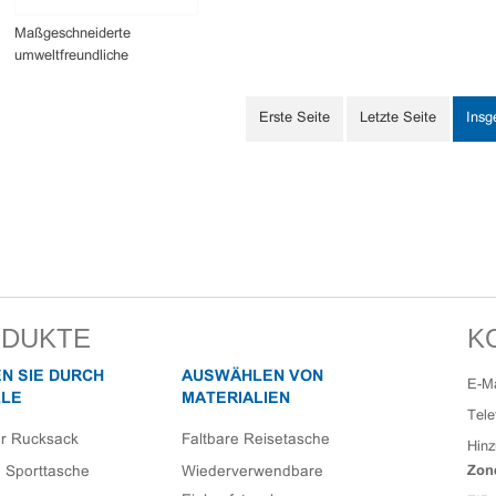
Maßgeschneiderte
umweltfreundliche
Kordelzugtasche
Erste Seite
Letzte Seite
Ins
DUKTE
K
N SIE DURCH
AUSWÄHLEN VON
E-Ma
LE
MATERIALIEN
Tele
er Rucksack
Faltbare Reisetasche
Hinz
e Sporttasche
Wiederverwendbare
Zon