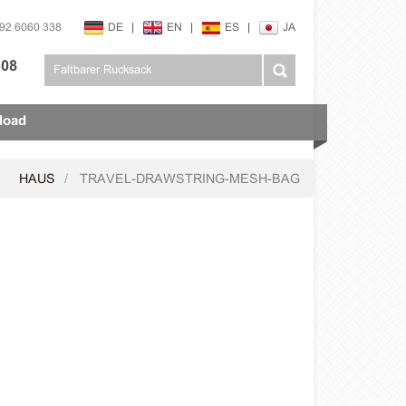
592 6060 338
DE
|
EN
|
ES
|
JA
108
load
HAUS
TRAVEL-DRAWSTRING-MESH-BAG