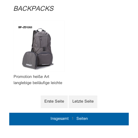
BACKPACKS
Promotion heiße Art
langlebige beiläufige leichte
wasserdichte faltbare
Polyester-Rucksäcke
Erste Seite
Letzte Seite
Insgesamt
1
Seiten